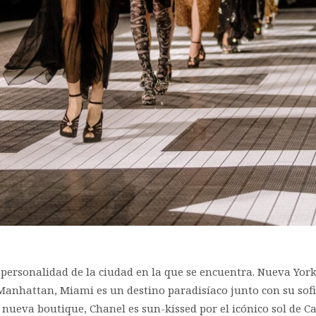
 personalidad de la ciudad en la que se encuentra. Nueva Y
Manhattan, Miami es un destino paradisíaco junto con su sof
a nueva boutique, Chanel es sun-kissed por el icónico sol de Ca