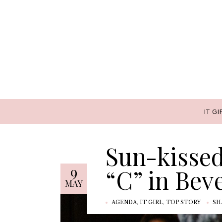
IT GI
IT GI
Sun-kisse
9
“C” in Beve
MAY
AGENDA
,
IT GIRL
,
TOP STORY
SH