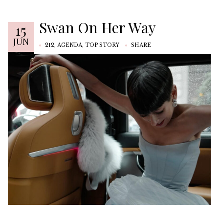
Swan On Her Way
15
JUN
212
,
AGENDA
,
TOP STORY
SHARE