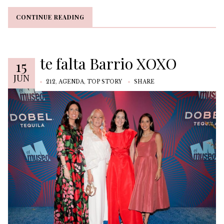
CONTINUE READING
CONTINUE READING
te falta Barrio XOXO
15
JUN
212
,
AGENDA
,
TOP STORY
SHARE