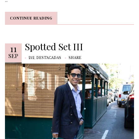
CONTINUE READING
CONTINUE READING
Spotted Set III
11
SEP
212
,
DESTACADAS
SHARE