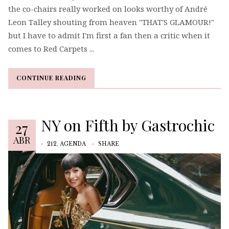
the co-chairs really worked on looks worthy of André
Leon Talley shouting from heaven "THAT'S GLAMOUR!"
but I have to admit I'm first a fan then a critic when it
comes to Red Carpets ...
CONTINUE READING
CONTINUE READING
NY on Fifth by Gastrochic
27
ABR
212
,
AGENDA
SHARE