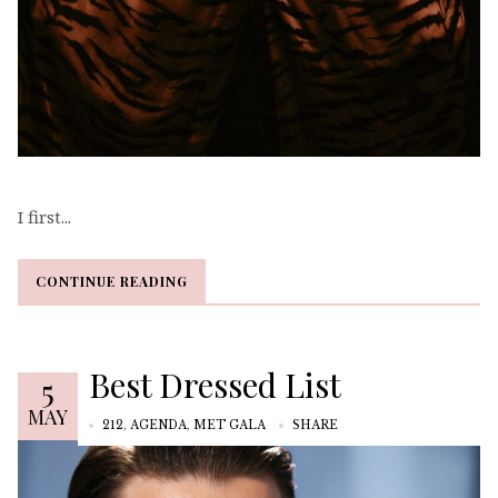
I first...
CONTINUE READING
CONTINUE READING
Best Dressed List
5
MAY
212
,
AGENDA
,
MET GALA
SHARE