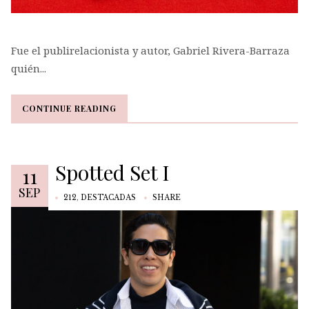
Fue el publirelacionista y autor, Gabriel Rivera-Barraza
quién...
CONTINUE READING
CONTINUE READING
Spotted Set I
11
SEP
212
,
DESTACADAS
SHARE