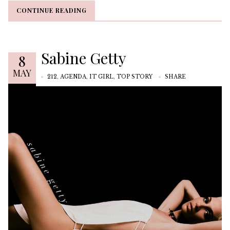
CONTINUE READING
CONTINUE READING
Sabine Getty
8
MAY
212
,
AGENDA
,
IT GIRL
,
TOP STORY
SHARE