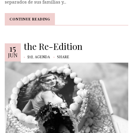
separados de sus familias y...
CONTINUE READING
CONTINUE READING
the Re-Edition
15
JUN
212
,
AGENDA
SHARE