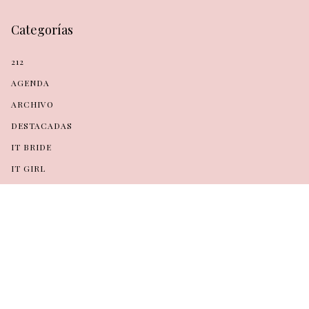
Categorías
212
AGENDA
ARCHIVO
DESTACADAS
IT BRIDE
IT GIRL
MET GALA
TOP STORY
@ 2022 All Rights Reserved.