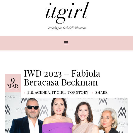
IWD 2023 – Fabiola
9
Beracasa Beckman
MAR
212
,
AGENDA
,
IT GIRL
,
TOP STORY
SHARE