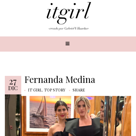
Fernanda Medina
27
DIC
IT GIRL
,
TOP STORY
SHARE