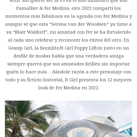
with. Sin querer ser la #3 en el dúo dinámico que son
Pamallier & Fer Medina, este 2022 compartí los
momentos más fabulosos en la agenda con Fer Medina y
aunque sé que esta “Serena van der Woodsen” ya tiene a
su “Blair Waldorf”, mi amistad con Fer se ha fortalecido
al cada uno celebrar y reconocer los éxitos del otro. En
Gossip Girl, la fauxilite/It Girl Poppy Lifton justo en un
desfile de modas habla que una verdadera amiga
siempre querrá que sus amistades brillen sin importar
quién lo hace más… dándole razón a este personaje con
todo y su ficticio historial, It Girl presenta los 12 mejores
look de Fer Medina en 2022.