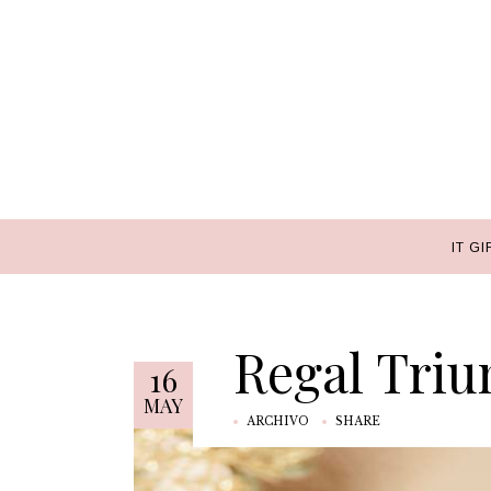
IT GI
IT GI
Regal Tri
16
MAY
ARCHIVO
SHARE