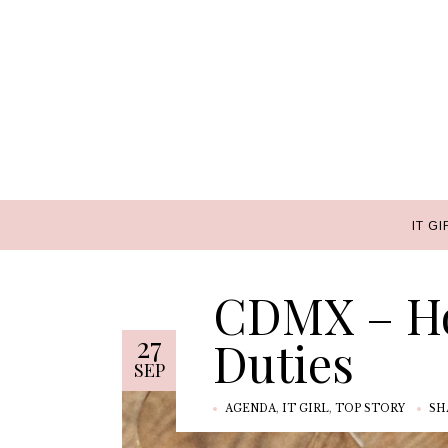
IT GI
IT GI
CDMX – Ho
27
Duties
SEP
AGENDA
,
IT GIRL
,
TOP STORY
SH