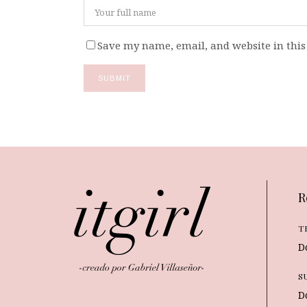
Save my name, email, and website in this
R
T
D
S
D