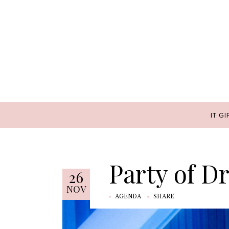
IT GI
IT GI
Party of D
26
NOV
AGENDA
SHARE