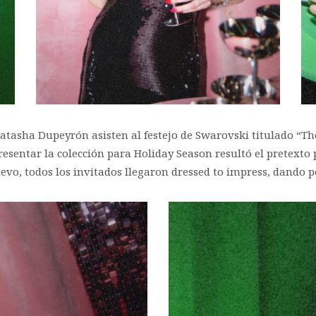
 Natasha Dupeyrón asisten al festejo de Swarovski titulado “T
esentar la colección para Holiday Season resultó el pretexto p
evo, todos los invitados llegaron dressed to impress, dando