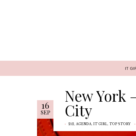
IT GI
IT GI
New York – 
16
City
SEP
212
,
AGENDA
,
IT GIRL
,
TOP STORY