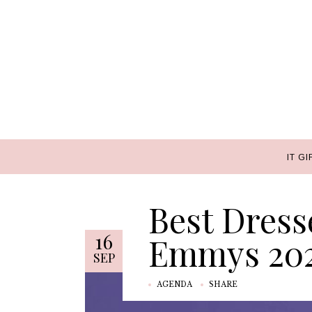
IT GI
IT GI
Best Dress
16
Emmys 20
SEP
AGENDA
SHARE