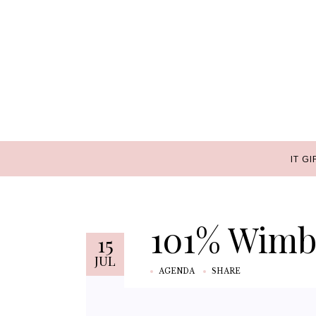
IT GI
IT GI
101% Wimb
15
JUL
AGENDA
SHARE