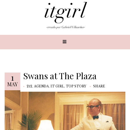
Swans at The Plaza
1
MAY
212
,
AGENDA
,
IT GIRL
,
TOP STORY
SHARE