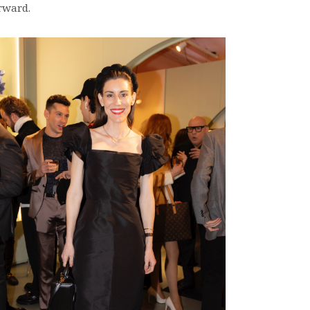
rward.