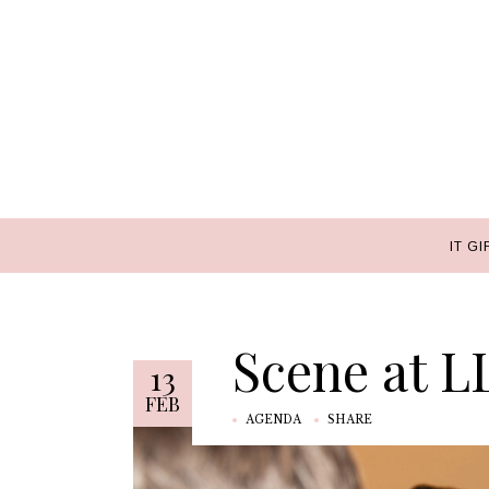
IT GI
IT GI
Scene at 
13
FEB
AGENDA
SHARE